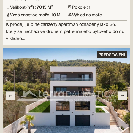
Velikost (m²) : 70,15 M²
Pokoje : 1
Vzdálenost od moře : 10 M
Výhled na moře
K prodeji je plně zařízený apartmán označený jako S6,
který se nachází ve druhém patře malého bytového domu
v klidné…
PŘEDSTAVENÍ