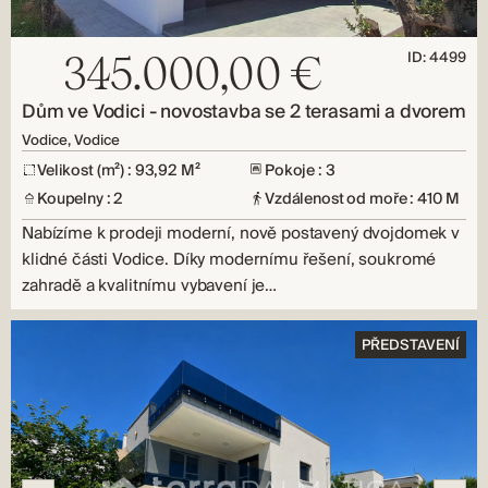
ID: 4499
345.000,00 €
Dům ve Vodici - novostavba se 2 terasami a dvorem
Vodice, Vodice
Velikost (m²) : 93,92 M²
Pokoje : 3
Koupelny : 2
Vzdálenost od moře : 410 M
Nabízíme k prodeji moderní, nově postavený dvojdomek v
klidné části Vodice. Díky modernímu řešení, soukromé
zahradě a kvalitnímu vybavení je…
PŘEDSTAVENÍ