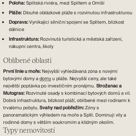
Poloha:
Splitská riviéra, mezi Splitem a Omiší
Pláže:
Dlouhé oblázkové pláže s rozvinutou infrastrukturou
Doprava:
Vynikající silniční spojení se Splitem, blízkost
dálnice
Infrastruktura:
Rozvinutá turistická a městská zařízení,
nákupní centra, školy
Oblíbené oblasti
První linie u moře:
Nejvyšší vyhledávaná zóna s novými
bytovými domy a
domy
u pláže. Nejvyšší ceny, ale také
největší poptávka po investičním pronájmu.
Strožanac a
Mutogras:
Rozvinuté osady s kombinací bytových domů a vil.
Dobrá infrastruktura, blízkost pláží, oblíbené mezi rodinami k
trvalému pobytu.
Svahy nad pobřežím:
Zóny s
panoramatickým výhledem na moře a Split. Dominují vily a
rodinné domy s větším soukromím a klidným okolím.
Typy nemovitostí