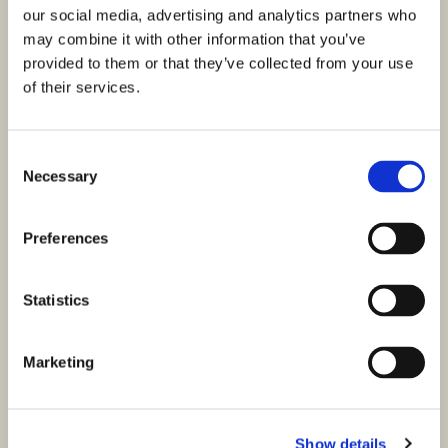
our social media, advertising and analytics partners who
may combine it with other information that you’ve
provided to them or that they’ve collected from your use
ID: 4374
450.000,00 €
of their services.
Apartmán, Vidići - tři ložnice, zahrada 146 m²
Šibenik, Šibenik
Consent
Velikost (m²) : 110 M²
Pozemek (m²) : 146 M²
Necessary
Selection
Pokoje : 3
Koupelny : 2
Vzdálenost od moře : 900 M
Preferences
Nabízíme k prodeji moderně zařízený byt v přízemí
bytového domu v atraktivní lokalitě v Šibeniku. Tato
Statistics
nemovitost je ideální volbou…
PŘEDSTAVENÍ
Marketing
Show details