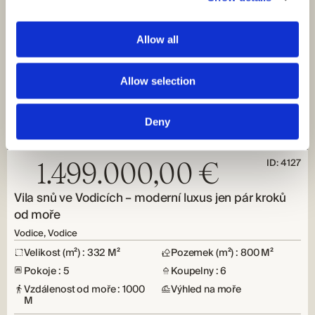
Allow all
Allow selection
Deny
ID: 4127
1.499.000,00 €
Vila snů ve Vodicích – moderní luxus jen pár kroků
od moře
Vodice, Vodice
Velikost (m²) : 332 M²
Pozemek (m²) : 800 M²
Pokoje : 5
Koupelny : 6
Vzdálenost od moře : 1000
Výhled na moře
M