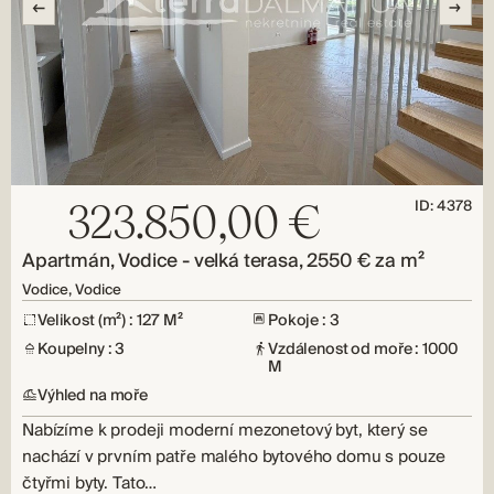
ID: 4378
323.850,00 €
Apartmán, Vodice - velká terasa, 2550 € za m²
Vodice, Vodice
Velikost (m²) : 127 M²
Pokoje : 3
Koupelny : 3
Vzdálenost od moře : 1000
M
Výhled na moře
Nabízíme k prodeji moderní mezonetový byt, který se
nachází v prvním patře malého bytového domu s pouze
čtyřmi byty. Tato…