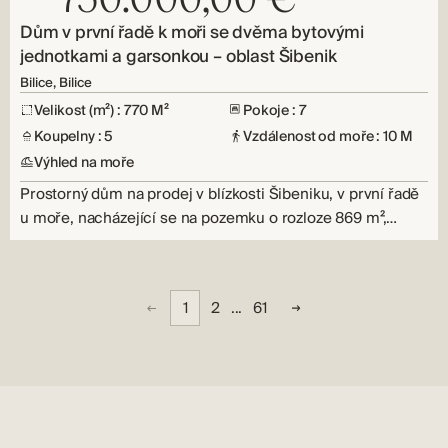
Dům v první řadě k moři se dvěma bytovými
jednotkami a garsonkou – oblast Šibenik
Bilice, Bilice
Velikost (m²) : 770 M²
Pokoje : 7
Koupelny : 5
Vzdálenost od moře : 10 M
Výhled na moře
Prostorný dům na prodej v blízkosti Šibeniku, v první řadě
u moře, nacházející se na pozemku o rozloze 869 m²,…
1
2
...
61