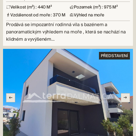
Velikost (m²) : 440 M²
Pozemek (m²) : 975 M²
Vzdálenost od moře : 370 M
Výhled na moře
Prodává se impozantní rodinná vila s bazénem a
panoramatickým výhledem na moře , která se nachází na
klidném a vyvýšeném…
PŘEDSTAVENÍ