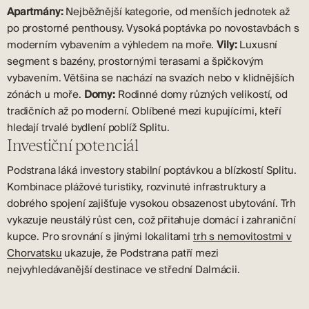
Apartmány:
Nejběžnější kategorie, od menších jednotek až
po prostorné penthousy. Vysoká poptávka po novostavbách s
moderním vybavením a výhledem na moře.
Vily:
Luxusní
segment s bazény, prostornými terasami a špičkovým
vybavením. Většina se nachází na svazích nebo v klidnějších
zónách u moře.
Domy:
Rodinné domy různých velikostí, od
tradičních až po moderní. Oblíbené mezi kupujícími, kteří
hledají trvalé bydlení poblíž Splitu.
Investiční potenciál
Podstrana láká investory stabilní poptávkou a blízkostí Splitu.
Kombinace plážové turistiky, rozvinuté infrastruktury a
dobrého spojení zajišťuje vysokou obsazenost ubytování. Trh
vykazuje neustálý růst cen, což přitahuje domácí i zahraniční
kupce. Pro srovnání s jinými lokalitami
trh s nemovitostmi v
Chorvatsku
ukazuje, že Podstrana patří mezi
nejvyhledávanější destinace ve střední Dalmácii.