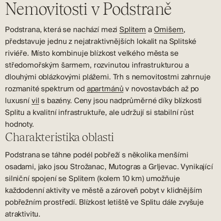
Nemovitosti v Podstraně
Podstrana, která se nachází mezi
Splitem
a
Omišem
,
představuje jednu z nejatraktivnějších lokalit na Splitské
riviéře. Místo kombinuje blízkost velkého města se
středomořským šarmem, rozvinutou infrastrukturou a
dlouhými oblázkovými plážemi. Trh s nemovitostmi zahrnuje
rozmanité spektrum od
apartmánů
v novostavbách až po
luxusní
vil
s bazény. Ceny jsou nadprůměrné díky blízkosti
Splitu a kvalitní infrastruktuře, ale udržují si stabilní růst
hodnoty.
Charakteristika oblasti
Podstrana se táhne podél pobřeží s několika menšími
osadami, jako jsou Strožanac, Mutogras a Grljevac. Vynikající
silniční spojení se Splitem (kolem 10 km) umožňuje
každodenní aktivity ve městě a zároveň pobyt v klidnějším
pobřežním prostředí. Blízkost letiště ve Splitu dále zvyšuje
atraktivitu.