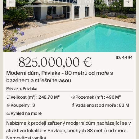
ID: 4494
825.000,00 €
Moderní dům, Privlaka - 80 metrů od moře s
bazénem a střešní terasou
Privlaka, Privlaka
Velikost (m²) : 248,70 M²
Pozemek (m²) : 496 M²
Koupelny : 3
Vzdálenost od moře : 83 M
Výhled na moře
Nabízíme k prodeji zařízený moderní dům nacházející se v
atraktivní lokalitě v Privlace, pouhých 83 metrů od moře.
Nemovitost vyniká…