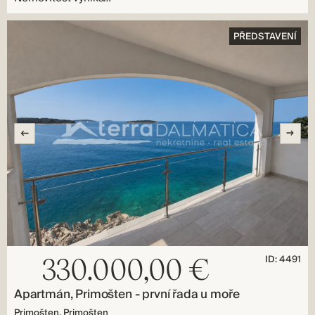
PŘEDSTAVENÍ
ID: 4491
330.000,00 €
Apartmán, Primošten - první řada u moře
Primošten, Primošten