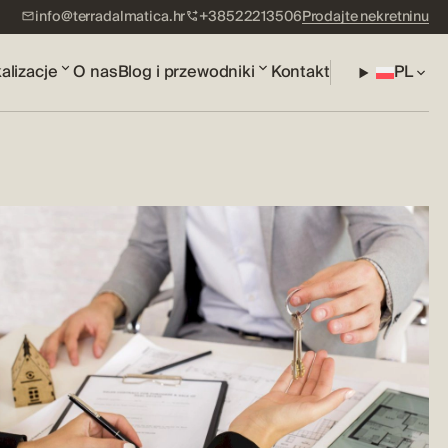
info@terradalmatica.hr
+38522213506
Prodajte nekretninu
alizacje
O nas
Blog i przewodniki
Kontakt
PL