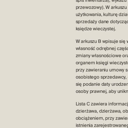
spis inwentarza), wykazu
przewozowy). W arkuszu A
użytkowania, kulturę dzi
sprzedaży dane dotycząc
księdze wieczystej.
W arkuszu B wpisuje się
własność odrębnej części
zmiany własnościowe ora
organem księgi wieczyste
przy zawieraniu umowy s
osobistego sprzedawcy, 
się podanie daty urodze
osoby prawnej, aby unik
Lista C zawiera informac
dzierżawa, dzierżawa, ob
obciążeniem, przy zawie
istnienia zarejestrowan