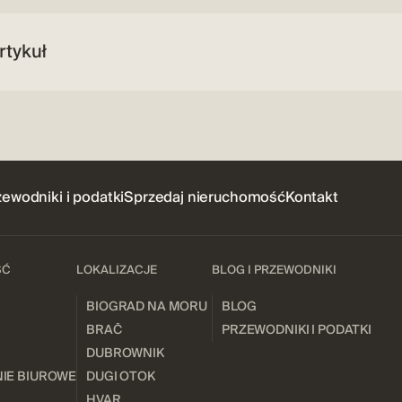
rtykuł
zewodniki i podatki
Sprzedaj nieruchomość
Kontakt
ŚĆ
LOKALIZACJE
BLOG I PRZEWODNIKI
BIOGRAD NA MORU
BLOG
BRAČ
PRZEWODNIKI I PODATKI
DUBROWNIK
IE BIUROWE
DUGI OTOK
HVAR