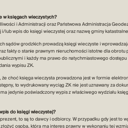
e w księgach wieczystych?
iwości i Administracji oraz
Państwowa Administracja Geodez
j i/lub wpis do księgi wieczystej oraz nazwę gminy katastralne
ch sądów grodzkich prowadzą księgi wieczyste i wprowadzają
az fakty o stanie prawnym nieruchomości istotne dla obrotu
 publicznymi i każdy ma prawo do natychmiastowego dostępu
dania wypisu ZK.
 że choć księga wieczysta prowadzona jest w formie elektron
stępny, to wydrukowany wyciąg ZK nie jest uznawany za dok
 jedynie poświadczony wypis z właściwego wydziału księgi
wpis do księgi wieczystej?
 prezent, to są to dawcy i odbiorcy. W przypadku gdy jest to 
złożyć osoba, która ma interes prawny w wykonaniu tej wzmia