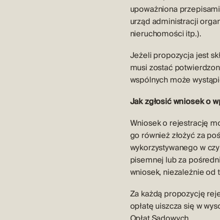
upoważniona przepisami 
urząd administracji or
nieruchomości itp.).
Jeżeli propozycja jest s
musi zostać potwierdzon
wspólnych może wystąpić 
Jak zgłosić wniosek o w
Wniosek o rejestrację mo
go również złożyć za p
wykorzystywanego w czy
pisemnej lub za pośred
wniosek, niezależnie od t
Za każdą propozycję reje
opłatę uiszcza się w wys
Opłat Sądowych.