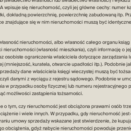
 B (świadectwo własności lub świadectwo własności) i wykazu 
 wpisuje się nieruchomość, czyli jej główne cechy: numer ka
ałki, dokładną powierzchnię, powierzchnię zabudowaną itp. P
e znajdujące się w nim nieruchomości muszą być identyczne
 własność nieruchomości, albo własność całego organu ksiąg 
 nieruchomości (własność mieszkania), czyli informację o jej 
z osobiste ograniczenia właściciela dotyczące zarządzania 
j (mniejszość, kuratela, otwarcie upadłości itp.). Podobnie j
przedaży dane właściciela księgi wieczystej muszą być toż
czyli danymi z wyciągu z rejestru sądowego. Podobnie w um
nia w przypadku osoby fizycznej lub numeru rejestracyjnego
nąć możliwości zastąpienia tożsamości.
je o tym, czy nieruchomość jest obciążona prawami osób trzec
ciążenie i wiele innych. W przypadku, gdy nieruchomość jest
raniu umowy sprzedaży wskazane jest stwierdzenie, że kupuj
ego obciążenia, gdyż nabycie nieruchomości powoduje przeni