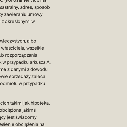
C (konosament lub list
tastralny, adres, sposób
rzy zawieraniu umowy
 z określonymi w
wieczystych, albo
właściciela, wszelkie
lub rozporządzania
ak w przypadku arkusza A,
same z danymi z dowodu
owie sprzedaży zaleca
 podmiotu w przypadku
ich takimi jak hipoteka,
 obciążona jakimś
ący jest świadomy
esienie obciążenia na