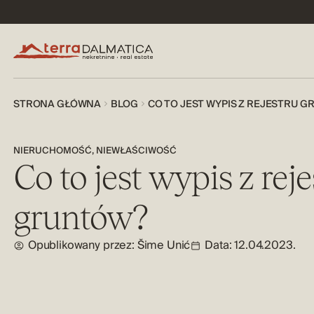
STRONA GŁÓWNA
BLOG
CO TO JEST WYPIS Z REJESTRU 
NIERUCHOMOŚĆ
,
NIEWŁAŚCIWOŚĆ
Co to jest wypis z rej
gruntów?
Opublikowany przez:
Šime Unić
Data: 12.04.2023.