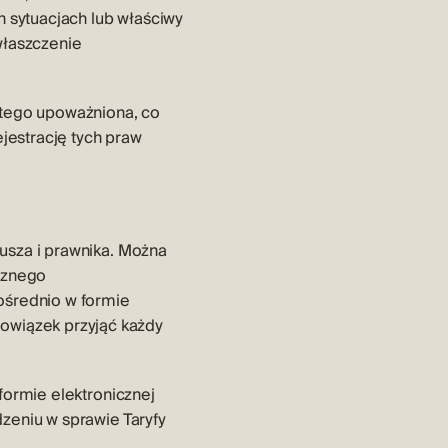
 sytuacjach lub właściwy
właszczenie
o tego upoważniona, co
jestrację tych praw
usza i prawnika. Można
cznego
ośrednio w formie
owiązek przyjąć każdy
formie elektronicznej
dzeniu w sprawie Taryfy