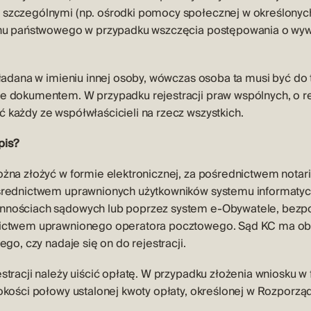
szczególnymi (np. ośrodki pomocy społecznej w określonych
ganu państwowego w przypadku wszczęcia postępowania o wy
kładana w imieniu innej osoby, wówczas osoba ta musi być d
e dokumentem. W przypadku rejestracji praw wspólnych, o re
każdy ze współwłaścicieli na rzecz wszystkich.
pis?
żna złożyć w formie elektronicznej, za pośrednictwem notari
ośrednictwem uprawnionych użytkowników systemu informaty
nnościach sądowych lub poprzez system e-Obywatele, bezp
nictwem uprawnionego operatora pocztowego. Sąd KC ma ob
ego, czy nadaje się on do rejestracji.
stracji należy uiścić opłatę. W przypadku złożenia wniosku w 
okości połowy ustalonej kwoty opłaty, określonej w Rozporzą