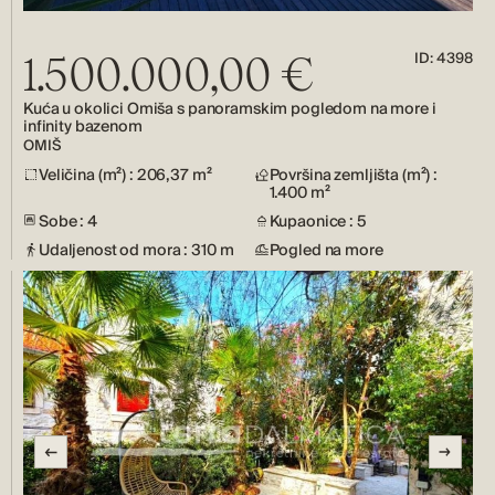
ID: 4398
1.500.000,00 €
Kuća u okolici Omiša s panoramskim pogledom na more i
infinity bazenom
OMIŠ
Veličina (m²) : 206,37 m²
Površina zemljišta (m²) :
1.400 m²
Sobe : 4
Kupaonice : 5
Udaljenost od mora : 310 m
Pogled na more