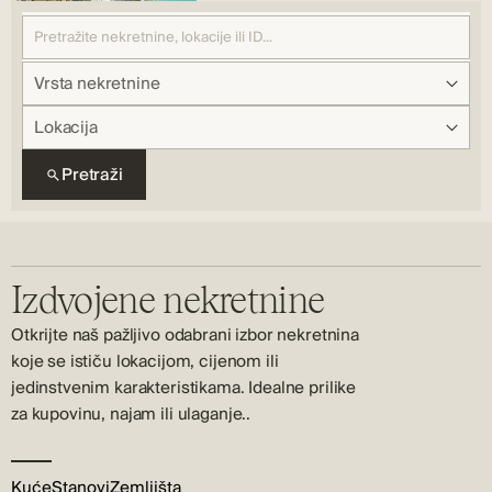
Vrsta nekretnine
Lokacija
Pretraži
Izdvojene nekretnine
Otkrijte naš pažljivo odabrani izbor nekretnina
koje se ističu lokacijom, cijenom ili
jedinstvenim karakteristikama. Idealne prilike
za kupovinu, najam ili ulaganje..
Kuće
Stanovi
Zemljišta