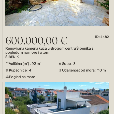
ID: 4482
600.000,00 €
Renovirana kamena kuća u strogom centru Šibenika s
pogledom na more i vrtom
ŠIBENIK
Veličina (m²) : 92 m²
Sobe : 3
Kupaonice : 4
Udaljenost od mora : 110 m
Pogled na more