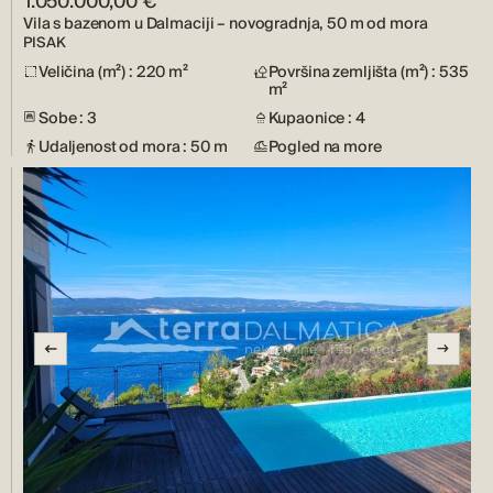
1.050.000,00 €
Vila s bazenom u Dalmaciji – novogradnja, 50 m od mora
PISAK
Veličina (m²) : 220 m²
Površina zemljišta (m²) : 535
m²
Sobe : 3
Kupaonice : 4
Udaljenost od mora : 50 m
Pogled na more