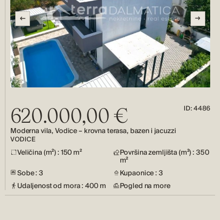
ID: 4486
620.000,00 €
Moderna vila, Vodice – krovna terasa, bazen i jacuzzi
VODICE
Veličina (m²) : 150 m²
Površina zemljišta (m²) : 350
m²
Sobe : 3
Kupaonice : 3
Udaljenost od mora : 400 m
Pogled na more