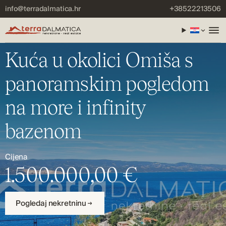
info@terradalmatica.hr
+38522213506
Kuća u okolici Omiša s
panoramskim pogledom
na more i infinity
bazenom
Cijena
1.500.000,00 €
Pogledaj nekretninu