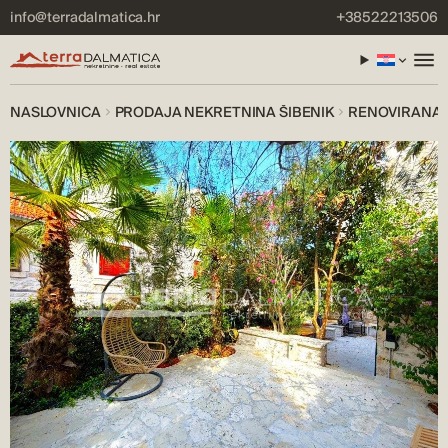
info@terradalmatica.hr
+38522213506
NASLOVNICA
PRODAJA NEKRETNINA ŠIBENIK
RENOVIRANA 