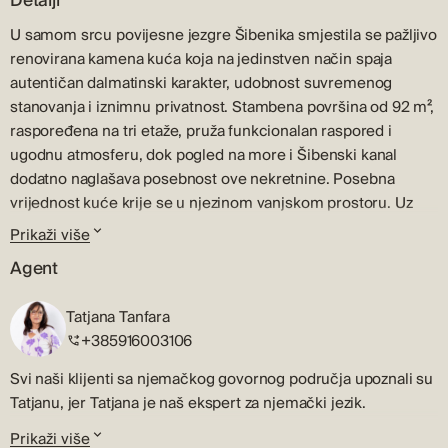
Detalji
U samom srcu povijesne jezgre Šibenika smjestila se pažljivo
renovirana kamena kuća koja na jedinstven način spaja
autentičan dalmatinski karakter, udobnost suvremenog
stanovanja i iznimnu privatnost. Stambena površina od 92 m²,
raspoređena na tri etaže, pruža funkcionalan raspored i
ugodnu atmosferu, dok pogled na more i Šibenski kanal
dodatno naglašava posebnost ove nekretnine. Posebna
vrijednost kuće krije se u njezinom vanjskom prostoru. Uz
kuću se nalazi prostrano uređeno dvorište s prostorom za
Prikaži više
druženje i vrtom oplemenjenim mediteranskim biljem,
Agent
stvarajući mirnu oazu unutar stare gradske jezgre. Privatni vrt
predstavlja iznimnu rijetkost na ovoj lokaciji te budućim
Tatjana Tanfara
vlasnicima omogućuje uživanje u miru i privatnosti tijekom
+385916003106
cijele godine.
Svi naši klijenti sa njemačkog govornog područja upoznali su
Raspored
Tatjanu, jer Tatjana je naš ekspert za njemački jezik.
Prizemlje je osmišljeno kao ugodan dnevni prostor koji
Prije dolaska u agenciju Terra Dalmatica, Tatjana je godinama
objedinjuje kuhinju, blagovaonicu i dnevni boravak u
Prikaži više