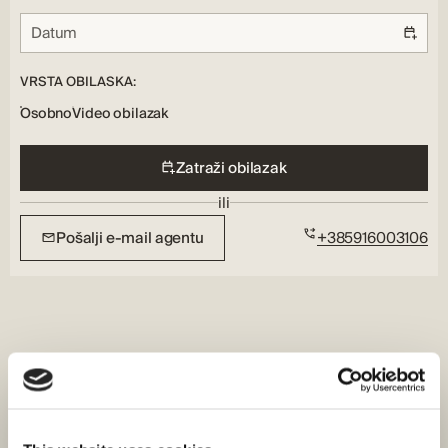
Vrtna staza:
Da
Vanjske značajke:
Balkon, Privatno dvorište
VRSTA OBILASKA:
Osobno
Video obilazak
Zatraži obilazak
ili
Pošalji e-mail agentu
+385916003106