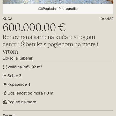
Pogledaj 19 fotografije
KUĆA
ID: 4482
600.000,00 €
Renovirana kamena kuća u strogom
centru Šibenika s pogledom na more i
vrtom
Lokacija:
Šibenik
Veličina (m²):
92 m²
Sobe:
3
Kupaonice
4
Udaljenost od mora
110 m
Pogled na more