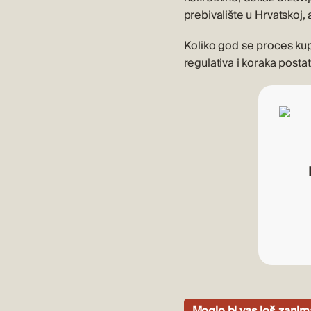
prebivalište u Hrvatskoj,
Koliko god se proces kup
regulativa i koraka postat
Moglo bi vas još zanim