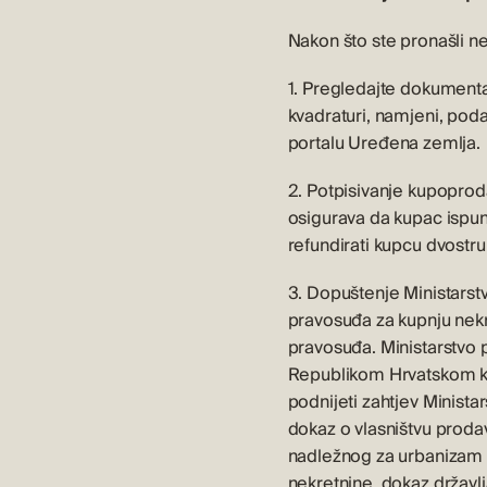
Nakon što ste pronašli ne
1. Pregledajte dokumentaci
kvadraturi, namjeni, podac
portalu
Uređena zemlja.
2. Potpisivanje kupoprod
osigurava da kupac ispun
refundirati kupcu dvostru
3. Dopuštenje Ministarst
pravosuđa za kupnju nekr
pravosuđa. Ministarstvo 
Republikom Hrvatskom kak
podnijeti zahtjev Ministar
dokaz o vlasništvu prodav
nadležnog za urbanizam i
nekretnine, dokaz državl