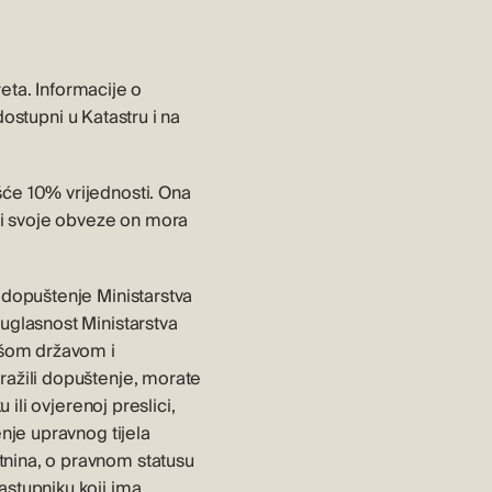
reta. Informacije o
dostupni u Katastru i na
šće 10% vrijednosti. Ona
uni svoje obveze on mora
 dopuštenje Ministarstva
uglasnost Ministarstva
vašom državom i
ražili dopuštenje, morate
ili ovjerenoj preslici,
nje upravnog tijela
tnina, o pravnom statusu
astupniku koji ima