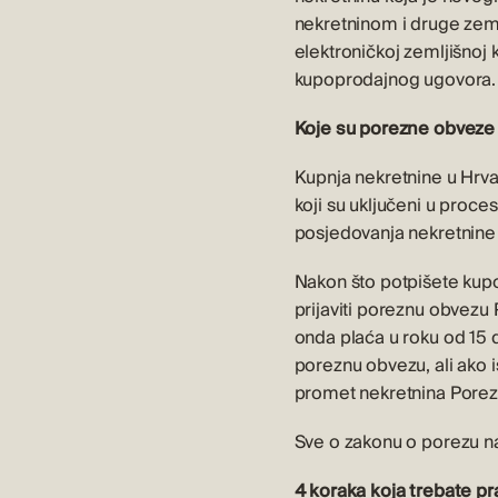
nekretninom i druge zeml
elektroničkoj zemljišnoj 
kupoprodajnog ugovora.
Koje su porezne obveze 
Kupnja nekretnine u Hrvat
koji su uključeni u proces
posjedovanja nekretnine 
Nakon što potpišete kupo
prijaviti poreznu obvezu
onda plaća u roku od 15 da
poreznu obvezu, ali ako i
promet nekretnina Porezn
Sve o zakonu o porezu n
4 koraka koja trebate pra