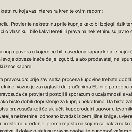
kretninu koja vas interesira krenite ovim redom:
ju. Provjerite nekretninu prije kupnje kako bi izbjegli rizik te
i o vlasniku i bilo kakvi tereti ili prava na nekretninu su javno 
ajnog ugovora u kojem će biti navedena kapara koja je najče
i svoje obveze inače će je izgubiti, a ako prodavatelj ne isp
ki iznos kapare.
va pravosuđa: prije završetka procesa kupovine trebate dobiti
etnine. Važno je za naglasiti da građanima EU nije potrebna s
pravosuđa će provjeriti postoji li sporazum o uzajamnosti s 
o biste dobili dopuštenje za kupnju nekretnine. Da biste zat
stvu pravosuđa koji će uključiti kupoprodajni ugovor u izvorniku 
atelja nekretnine, odnosno izvadak iz zemljišne knjige, uvjere
 prostorno uređenje, prema mjestu na kojem se nalazi nekre
janstva ili dokaz o statusu pravne osobe, te punomoć vašem z