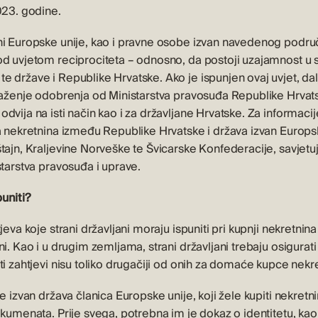
023. godine.
ni Europske unije, kao i pravne osobe izvan navedenog podru
od uvjetom reciprociteta – odnosno, da postoji uzajamnost u s
 države i Republike Hrvatske. Ako je ispunjen ovaj uvjet, dal
raženje odobrenja od Ministarstva pravosuđa Republike Hrvatsk
dvija na isti način kao i za državljane Hrvatske. Za informaci
va nekretnina između Republike Hrvatske i država izvan Europs
štajn, Kraljevine Norveške te Švicarske Konfederacije, savjet
starstva pravosuđa i uprave.
uniti?
jeva koje strani državljani moraju ispuniti pri kupnji nekretnina
ni. Kao i u drugim zemljama, strani državljani trebaju osigura
ti zahtjevi nisu toliko drugačiji od onih za domaće kupce nekr
be izvan država članica Europske unije, koji žele kupiti nekretn
okumenata. Prije svega, potrebna im je dokaz o identitetu, kao