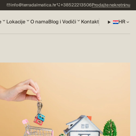
info@terradalmatica.hr
+38522213506
Prodajte nekretninu
e
Lokacije
O nama
Blog i Vodiči
Kontakt
HR