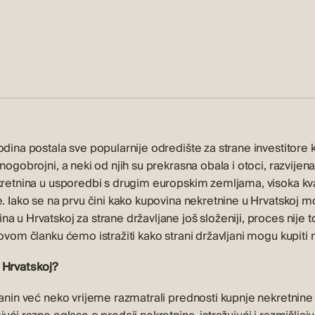
odina postala sve popularnije odredište za strane investitore 
nogobrojni, a neki od njih su prekrasna obala i otoci, razvijena t
kretnina u usporedbi s drugim europskim zemljama, visoka kval
. Iako se na prvu čini kako kupovina nekretnine u Hrvatskoj mož
a u Hrvatskoj za strane državljane još složeniji, proces nije t
 ovom članku ćemo istražiti kako strani državljani mogu kupiti 
 Hrvatskoj?
janin već neko vrijeme razmatrali prednosti kupnje nekretnine 