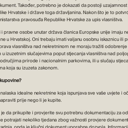
i dokument. Također, potrebno je dokazati da postoji uzajamnost
ike Hrvatske i države toga državljanina. Nakon što je to potv
nistarstva pravosuđa Republike Hrvatske za upis vlasništva.
i i pravne osobe unutar država članica Europske unije imaju ne
e u Hrvatskoj. Oni trebaju imati valjanu osobnu iskaznicu ili 
e prava vlasništva nad nekretninom ne moraju tražiti odobrenj
 u izuzetnim slučajevima poput stjecanja vlasništva nad polj
ručjima prirode i nacionalnim parkovima, ili u slučaju stjeca
ma koja su izuzeta zakonom.
 kupovine?
laska idealne nekretnine koja ispunjava sve vaše uvjete i oč
praviti prije nego li je kupite.
 je da prikupite i provjerite svu potrebnu dokumentaciju za o
e potrajati nekoliko tjedana zbog važnosti provjere dokument
radnja, onda je ključni dokument uporabna dozvola. Informacij