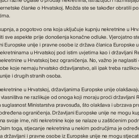
ući razne oglase o prodaji nekretnina, istražujući i razmišljaj
ernetske članke o Hrvatskoj. Možda ste se također obratili poz
tima.
upnja, a pogotovo ona koja uključuje kupnju nekretnine u Hrva
iti sve aspekte prije donošenja konačne odluke. Vjerojatno st
ni Europske unije i pravne osobe iz država članica Europske u
nekretninama u Hrvatskoj pod istim uvjetima kao i državljani R
ekretnine u Hrvatskoj bez ograničenja. No, važno je naglasiti
be koje nemaju hrvatsko državljanstvo, ali ipak treba razlikov
nije i drugih stranih osoba.
nekretnine u Hrvatskoj, državljanima Europske unije olakšavaju
vlasništva ne razlikuje od onoga koji moraju proći državljani
a suglasnost Ministarstva pravosuđa, što olakšava i ubrzava pr
određena ograničenja. Državljani Europske unije ne mogu kupit
na svoje ime, niti nekretnine koje se nalaze u zaštićenim podr
Osim toga, stjecanje nekretnina u nekim područjima je odr
 državljani i pravne osobe iz Europske unije ne mogu stjecat