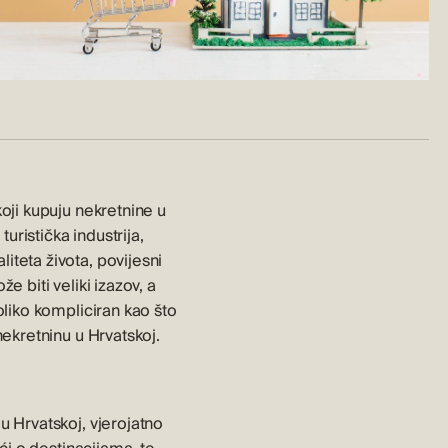
koji kupuju nekretnine u
uristička industrija,
iteta života, povijesni
e biti veliki izazov, a
oliko kompliciran kao što
nekretninu u Hrvatskoj.
u Hrvatskoj, vjerojatno