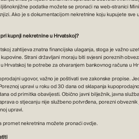
jišnoknjižne podatke možete se pronaći na web-stranici Min
knjizi. Ako je s dokumentacijom nekretnine koju kupujete sve u
pri kupnji nekretnine u Hrvatskoj?
skoj zahtijeva znatna financijska ulaganja, stoga je važno uzet
 kupovine. Strani državljani moraju biti svjesni poreznih obvez
u Hrvatskoj te potrebe za otvaranjem bankovnog računa u Hr
prodajni ugovor, važno je poštivati sve zakonske propise. Je
 Poreznoj upravi u roku od 30 dana od sklapanja kupoprodajn
na od primitka obavijesti. Obično javni bilježnik, javna služba i
sprava o stjecanju nije službeno potvrđena, porezni obveznik 
oj upravi.
a promet nekretnina možete pronaći
ovdje
.
titi