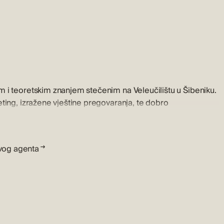
 i teoretskim znanjem stečenim na Veleučilištu u Šibeniku.
ting, izražene vještine pregovaranja, te dobro
i shvaća potrebe i životne ciljeva od klijenata te prilazi svom
edstaviti nekretninu za tržište gdje pomoću svojih kreativnih
anja identificira tržišne prilike, pažnja posvećena detaljima i
vog agenta
enu nekretninu.