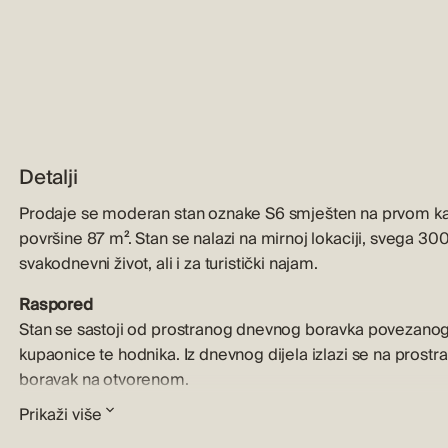
Detalji
Prodaje se moderan stan oznake S6 smješten na prvom ka
površine 87 m². Stan se nalazi na mirnoj lokaciji, svega 3
svakodnevni život, ali i za turistički najam.
Raspored
Stan se sastoji od prostranog dnevnog boravka povezanog 
kupaonice te hodnika. Iz dnevnog dijela izlazi se na prostr
boravak na otvorenom.
Prikaži više
Oprema
Stan je opremljen podnim grijanjem i klimatizacijom, a pri gr