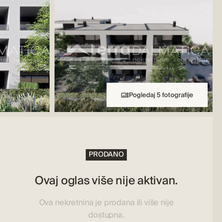
Pogledaj 5 fotografije
PRODANO
Ovaj oglas više nije aktivan.
Ova nekretnina je prodana ili više nije
dostupna.