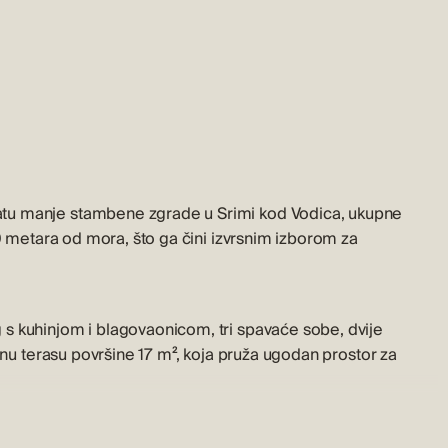
tu manje stambene zgrade u Srimi kod Vodica, ukupne
00 metara od mora, što ga čini izvrsnim izborom za
s kuhinjom i blagovaonicom, tri spavaće sobe, dvije
anu terasu površine 17 m², koja pruža ugodan prostor za
adnji su korišteni kvalitetni materijali koji osiguravaju