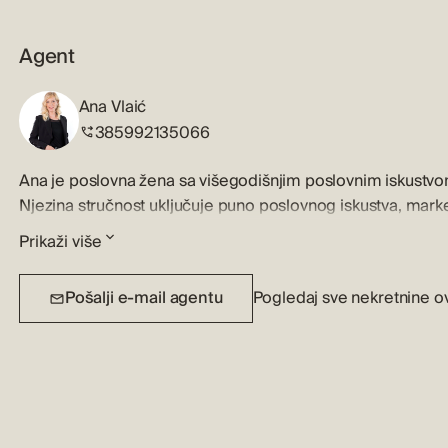
Agent
Ana Vlaić
385992135066
Ana je poslovna žena sa višegodišnjim poslovnim iskustvom
Njezina stručnost uključuje puno poslovnog iskustva, marke
poznavanjem tržišta nekretnina. Ana je izvrstan slušatelj koj
Prikaži više
poslu i klijentima sa strpljenjem i znanjem. Ona zna kako pr
načina crpi bit i ljepotu objekta. Njezina sposobnost upravlj
Pošalji e-mail agentu
Pogledaj sve nekretnine o
pouzdanost omogućuju njenim klijentima da izaberu savrš