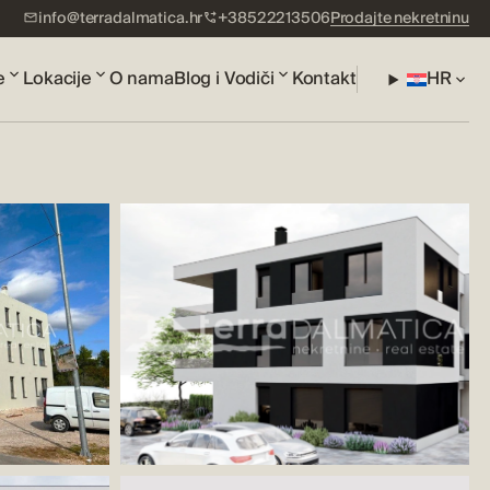
info@terradalmatica.hr
+38522213506
Prodajte nekretninu
e
Lokacije
O nama
Blog i Vodiči
Kontakt
HR