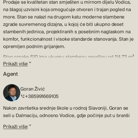
Prodaje se kvalitetan stan smješten u mirnom dijelu Vodica,
na blagoj uzvisini koja omogućuje otvoren i trajan pogled na
more. Stan se nalazi na drugom katu moderne stambene
zgrade suvremenog dizajna, u kojoj će biti ukupno deset
stambenih jedinica, projektiranih s posebnim naglaskom na
komfor, funkcionalnost i visoke standarde stanovanja. Stan je
opremljen podnim grijanjem.
Stan oznake S10 ima ukupnu stambenu površinu od 114,73 m².
Prikaži više
Prostorni raspored obuhvaća prostrani open-space koncept
kuhinje, blagovaonice i dnevnog boravka, iz kojeg se izlazi na
Agent
natkrivenu terasu površine 21,50 m², idealnu za boravak na
otvorenom uz pogled na more. U ostatku stana nalaze se tri
Goran Živić
spavaće sobe, dvije kupaonice te spremište, čime je
+385991669105
osigurana visoka razina praktičnosti i udobnosti za
Nakon završetka srednje škole u rodnoj Slavoniji, Goran se
svakodnevni život.
seli u Dalmaciju, odnosno Vodice, gdje počinje put u branši
Stanu pripada jedno vanjsko parkirno mjesto te dodatno
prodaje i posredovanja pri kupnji i prodaji nekretnina , koji
spremište u podrumu površine 12,74 m². Pri opremanju
Prikaži više
traje više od 20 godina.
nekretnine koristit će se visokokvalitetni materijali i oprema,