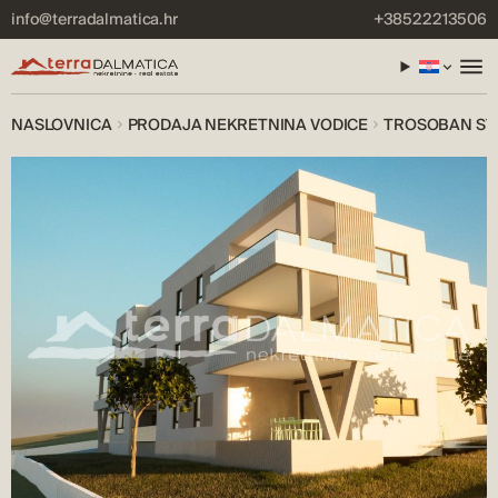
info@terradalmatica.hr
+38522213506
NASLOVNICA
PRODAJA NEKRETNINA VODICE
TROSOBAN ST