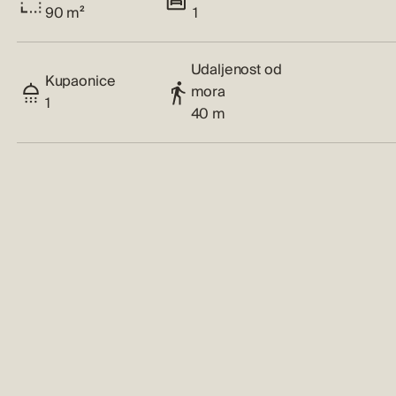
90 m²
1
Udaljenost od
Kupaonice
mora
1
40 m