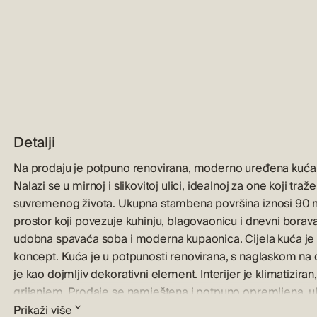
Detalji
Na prodaju je potpuno renovirana, moderno uređena kuća 
Nalazi se u mirnoj i slikovitoj ulici, idealnoj za one koji t
suvremenog života. Ukupna stambena površina iznosi 90 m²,
prostor koji povezuje kuhinju, blagovaonicu i dnevni borav
udobna spavaća soba i moderna kupaonica. Cijela kuća je 
koncept. Kuća je u potpunosti renovirana, s naglaskom na
je kao dojmljiv dekorativni element. Interijer je klimatiz
grijanjem. Prodaje se namještena i potpuno opremljena, u
prostoru daju dodatnu dozu sofisticiranosti. Kaštel Stari je
Prikaži više