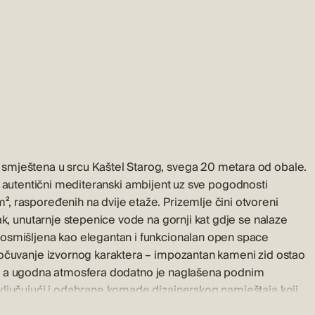
smještena u srcu Kaštel Starog, svega 20 metara od obale.
raže autentični mediteranski ambijent uz sve pogodnosti
 raspoređenih na dvije etaže. Prizemlje čini otvoreni
ak, unutarnje stepenice vode na gornji kat gdje se nalaze
osmišljena kao elegantan i funkcionalan open space
 očuvanje izvornog karaktera – impozantan kameni zid ostao
iran, a ugodna atmosfera dodatno je naglašena podnim
ključujući i odabrane komade dizajnerskog namještaja koji
dan je od sedam Kaštela koji čine ovaj povijesni krajolik