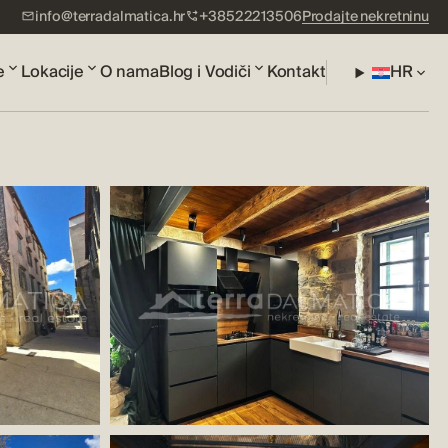
info@terradalmatica.hr
+38522213506
Prodajte nekretninu
e
Lokacije
O nama
Blog i Vodiči
Kontakt
HR