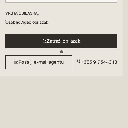
VRSTA OBILASKA:
Osobno
Video obilazak
Zatraži obilazak
ili
Pošalji e-mail agentu
+385 9175443 13