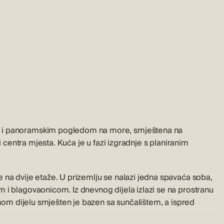
m i panoramskim pogledom na more, smještena na
i centra mjesta. Kuća je u fazi izgradnje s planiranim
 na dvije etaže. U prizemlju se nalazi jedna spavaća soba,
 i blagovaonicom. Iz dnevnog dijela izlazi se na prostranu
enom dijelu smješten je bazen sa sunčalištem, a ispred