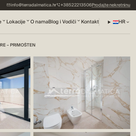
info@terradalmatica.hr
+38522213506
Prodajte nekretninu
e
Lokacije
O nama
Blog i Vodiči
Kontakt
HR
RE – PRIMOŠTEN