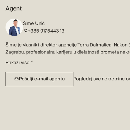
Agent
Šime Unić
+385 9175443 13
Šime je vlasnik i direktor agencije Terra Dalmatica. Nakon
Zagrebu, profesionalnu karijeru u djelatnosti prometa ne
Prikaži više
Šime je licencirani trgovac nekretninama i brzo će prepozn
vaše zahtjeve te će vam strateški izložiti sve informacije, ka
Pošalji e-mail agentu
Pogledaj sve nekretnine o
nekretninom, ili ju trebate prodati. Specijalizirao je prodaj
dobar odnos s klijentima i razumijevanje tržišta nekretnina
usluge.
Zbog njegove predanost poslu i višegodišnjeg, samostalnog
ciljevima, možemo kazati da Šime živi svoj posao i voli to š