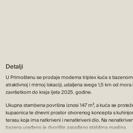
Detalji
U Primoštenu se prodaje moderna triplex kuća s bazeno
atraktivnoj i mirnoj lokaciji, udaljena svega 1,5 km od mora 
završetkom do kraja ljeta 2025. godine.
Ukupna stambena površina iznosi 147 m², a kuća se proteže
kupaonica te dnevni prostor otvorenog koncepta s kuhinjom
terasu koja ima natkriveni i nenatkriveni dio. Na nenatkriv
bazena uređeno je dvorište zasađeno stablima maslina.