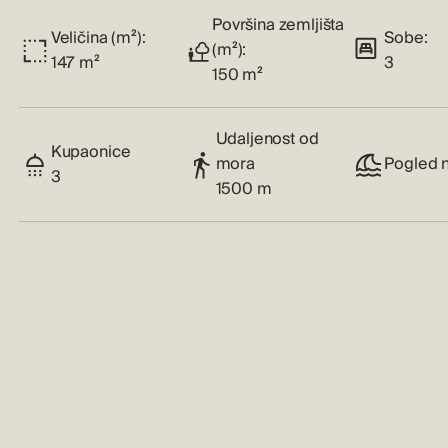
Površina zemljišta
Veličina (m²):
Sobe:
(m²):
147 m²
3
150 m²
Udaljenost od
Kupaonice
mora
Pogled 
3
1500 m