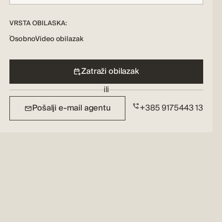
VRSTA OBILASKA:
Osobno
Video obilazak
Zatraži obilazak
ili
Pošalji e-mail agentu
+385 9175443 13