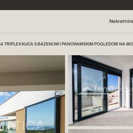
Nekretnin
 TRIPLEX KUĆA S BAZENOM I PANORAMSKIM POGLEDOM NA MO