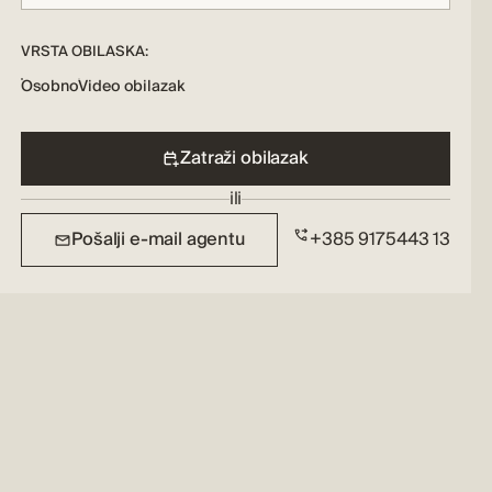
VRSTA OBILASKA:
Osobno
Video obilazak
Zatraži obilazak
ili
Pošalji e-mail agentu
+385 9175443 13