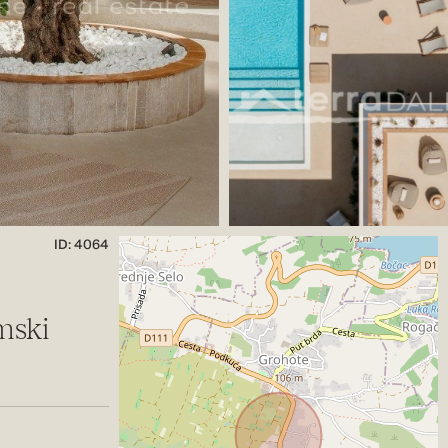
ID: 4064
amski