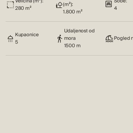
Veličina (m²):
Sobe:
(m²):
280 m²
4
1.800 m²
Udaljenost od
Kupaonice
mora
Pogled 
5
1500 m