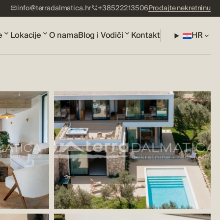
info@terradalmatica.hr
+38522213506
Prodajte nekretninu
e
Lokacije
O nama
Blog i Vodiči
Kontakt
HR