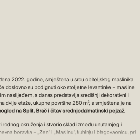
ađena 2022. godine, smještena u srcu obiteljskog maslinika
e doslovno su podignuti oko stoljetne levantinke – masline
m naslijeđem, a danas predstavlja središnji dekorativni i
na dvije etaže, ukupne površine 280 m², a smještena je na
ogled na Split, Brač i čitav srednjodalmatinski pejzaž
.
 prirodnog okruženja i stvorio sklad između unutarnjeg i
vna boravka – „Zen” i „Maslinu”, kuhinju i blagovaonicu, pri