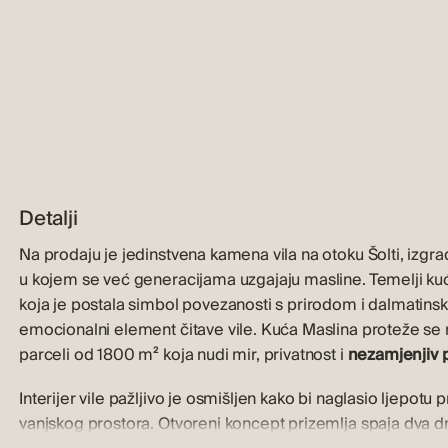
Detalji
Na prodaju je jedinstvena kamena vila na otoku Šolti, izgr
u kojem se već generacijama uzgajaju masline. Temelji kuć
koja je postala simbol povezanosti s prirodom i dalmatinski
emocionalni element čitave vile. Kuća Maslina proteže se 
parceli od 1800 m² koja nudi mir, privatnost i
nezamjenjiv p
Interijer vile pažljivo je osmišljen kako bi naglasio ljepotu
vanjskog prostora. Otvoreni koncept prizemlja spaja dva dne