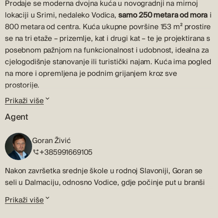
Prodaje se moderna dvojna kuća u novogradnji na mirnoj
lokaciji u Srimi, nedaleko Vodica,
samo 250 metara od mora
i
800 metara od centra. Kuća ukupne površine 153 m² prostire
se na tri etaže – prizemlje, kat i drugi kat – te je projektirana s
posebnom pažnjom na funkcionalnost i udobnost, idealna za
cjelogodišnje stanovanje ili turistički najam. Kuća ima pogled
na more i opremljena je podnim grijanjem kroz sve
prostorije.
Prikaži više
U prizemlju (60 m²) se nalaze ulazni prostor, predsoblje,
kupaonica, tehnička soba, ostava te prostrani dnevni boravak
Agent
povezan s kuhinjom i blagovaonicom. Iz dnevnog dijela izlazi
se na dvorište s bazenom, sunčalištem i uređenim vrtom. Na
Goran Živić
prvom katu (62 m²) smještene su dvije spavaće sobe,
+385991669105
zajednička kupaonica te master spavaća soba s vlastitom
Nakon završetka srednje škole u rodnoj Slavoniji, Goran se
kupaonicom i terasom. Drugi kat (30 m²) sastoji se od
seli u Dalmaciju, odnosno Vodice, gdje počinje put u branši
hodnika, strojarnice, kuhinje i prostrane terase od 48 m²,
prodaje i posredovanja pri kupnji i prodaji nekretnina , koji
dijelom natkrivene, s predviđenim instalacijama za jacuzzi i
Prikaži više
traje više od 20 godina.
prekrasnim pogledom na more.