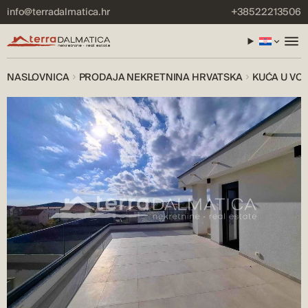
info@terradalmatica.hr
+38522213506
NASLOVNICA
PRODAJA NEKRETNINA HRVATSKA
KUĆA U VO