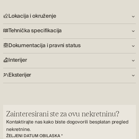
promjene na tržištu.
Lokacija i okruženje
Tehnička specifikacija
Pogled:
Pogled na more
Dokumentacija i pravni status
Broj katova:
Okruženje:
2
Mirno, Turistička zona
Interijer
Vlasnički list:
Stanje:
Država:
Da
Novogradnja
HR
Eksterijer
Broj spavaćih soba:
Parking:
3
Vanjski parking
Uređen vrt:
Dnevni boravak:
Priključci:
Da
Da
Struja, Voda, Internet
Vrsta prozora:
Broj kupaonica:
Vrsta grijanja:
Zainteresirani ste za ovu nekretninu?
PVC
3
Podno, Klima
Kontaktirajte nas kako biste dogovorili besplatan pregled
nekretnine.
ŽELJENI DATUM OBILASKA *