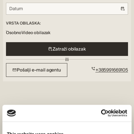
VRSTA OBILASKA:
Osobno
Video obilazak
Zatraži obilazak
ili
Pošalji e-mail agentu
+385991669105