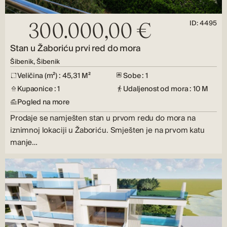
ID: 4495
300.000,00 €
Stan u Žaboriću prvi red do mora
Šibenik, Šibenik
Veličina (m²) : 45,31 M²
Sobe : 1
Kupaonice : 1
Udaljenost od mora : 10 M
Pogled na more
Prodaje se namješten stan u prvom redu do mora na
iznimnoj lokaciji u Žaboriću. Smješten je na prvom katu
manje…