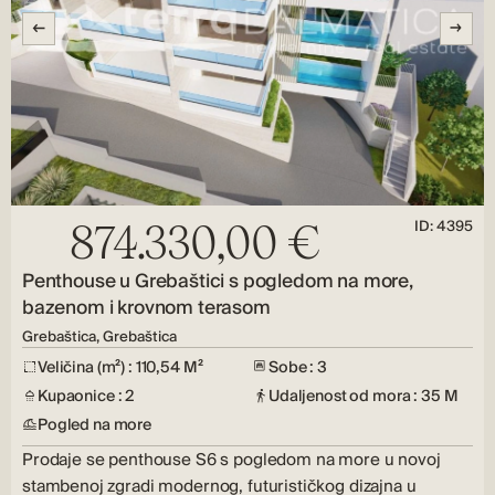
ID: 4395
874.330,00 €
Penthouse u Grebaštici s pogledom na more,
bazenom i krovnom terasom
Grebaštica, Grebaštica
Veličina (m²) : 110,54 M²
Sobe : 3
Kupaonice : 2
Udaljenost od mora : 35 M
Pogled na more
Prodaje se penthouse S6 s pogledom na more u novoj
stambenoj zgradi modernog, futurističkog dizajna u