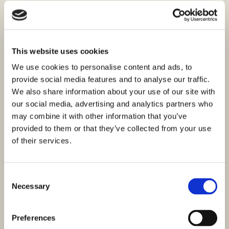
terasom
Grebaštica, Grebaštica
Veličina (m²) : 82,30 M²
Sobe : 2
Udaljenost od mora : 35 M
Pogled na more
This website uses cookies
Prodaje se stan S5 s pogledom na more u novoj
We use cookies to personalise content and ads, to
stambenoj zgradi modernog i futurističkog dizajna u
provide social media features and to analyse our traffic.
Grebaštici, smještenoj svega…
We also share information about your use of our site with
our social media, advertising and analytics partners who
may combine it with other information that you’ve
provided to them or that they’ve collected from your use
of their services.
Consent
Necessary
Selection
Preferences