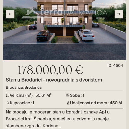
ID: 4504
178.000,00 €
Stan u Brodarici - novogradnja s dvorištem
Brodarica, Brodarica
Veličina (m²) : 55,61 M²
Sobe : 1
Kupaonice : 1
Udaljenost od mora : 450 M
Na prodaju je moderan stan u izgradnji oznake Ap1 u
Brodarici kraj Šibenika, smješten u prizemlju manje
stambene zgrade. Korisna…