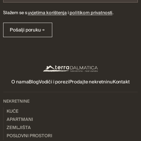
Slažem se s
uvjetima korištenja
i
politikom privatnosti
.
Pošalji poruku
O nama
Blog
Vodiči i porezi
Prodajte nekretninu
Kontakt
NEKRETNINE
KUĆE
APARTMANI
ZEMLJIŠTA
POSLOVNI PROSTORI