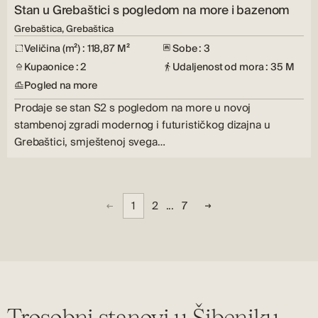
Stan u Grebaštici s pogledom na more i bazenom
Grebaštica, Grebaštica
Veličina (m²) : 118,87 M²
Sobe : 3
Kupaonice : 2
Udaljenost od mora : 35 M
Pogled na more
Prodaje se stan S2 s pogledom na more u novoj
stambenoj zgradi modernog i futurističkog dizajna u
Grebaštici, smještenoj svega…
1
2
...
7