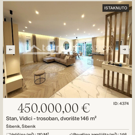
ISTAKNUTO
ID: 4374
450.000,00 €
Stan, Vidici - trosoban, dvorište 146 m²
Šibenik, Šibenik
Veličina (m²) : 110 M²
Površina zemljišta (m²) : 146