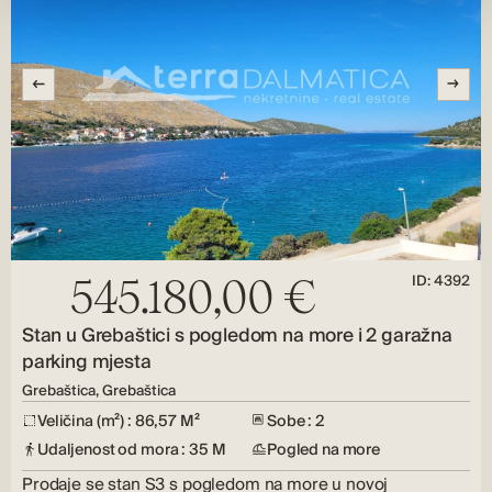
ID: 4392
545.180,00 €
Stan u Grebaštici s pogledom na more i 2 garažna
parking mjesta
Grebaštica, Grebaštica
Veličina (m²) : 86,57 M²
Sobe : 2
Udaljenost od mora : 35 M
Pogled na more
Prodaje se stan S3 s pogledom na more u novoj