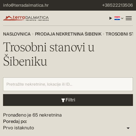
info@terradalmatica.hr
+38522213506
NASLOVNICA
PRODAJA NEKRETNINA ŠIBENIK
TROSOBNI STA
Trosobni stanovi u
Šibeniku
Filtri
Pronađeno je 65 nekretnina
Poredaj po: