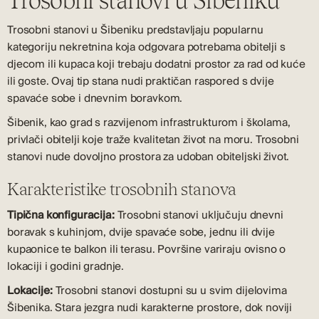
Trosobni stanovi u Šibeniku
Trosobni stanovi u Šibeniku predstavljaju popularnu
kategoriju nekretnina koja odgovara potrebama obitelji s
djecom ili kupaca koji trebaju dodatni prostor za rad od kuće
ili goste. Ovaj tip stana nudi praktičan raspored s dvije
spavaće sobe i dnevnim boravkom.
Šibenik, kao grad s razvijenom infrastrukturom i školama,
privlači obitelji koje traže kvalitetan život na moru. Trosobni
stanovi nude dovoljno prostora za udoban obiteljski život.
Karakteristike trosobnih stanova
Tipična konfiguracija:
Trosobni stanovi uključuju dnevni
boravak s kuhinjom, dvije spavaće sobe, jednu ili dvije
kupaonice te balkon ili terasu. Površine variraju ovisno o
lokaciji i godini gradnje.
Lokacije:
Trosobni stanovi dostupni su u svim dijelovima
Šibenika. Stara jezgra nudi karakterne prostore, dok noviji