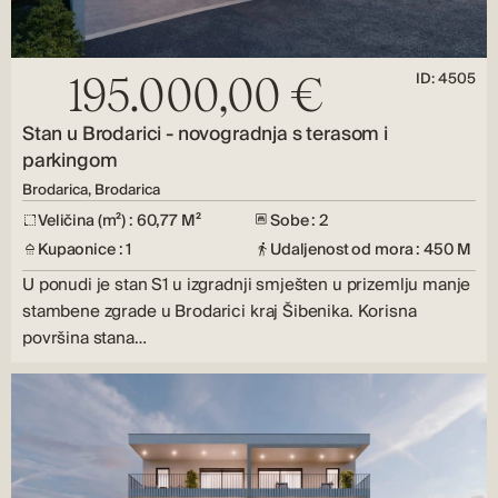
ID: 4505
195.000,00 €
Stan u Brodarici - novogradnja s terasom i
parkingom
Brodarica, Brodarica
Veličina (m²) : 60,77 M²
Sobe : 2
Kupaonice : 1
Udaljenost od mora : 450 M
U ponudi je stan S1 u izgradnji smješten u prizemlju manje
stambene zgrade u Brodarici kraj Šibenika. Korisna
površina stana…