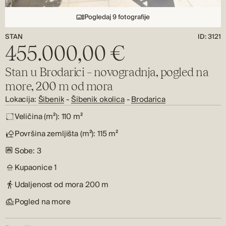
Pogledaj 9 fotografije
STAN
ID: 3121
455.000,00 €
Stan u Brodarici – novogradnja, pogled na
more, 200 m od mora
Lokacija:
Šibenik
-
Šibenik okolica
-
Brodarica
Veličina (m²):
110 m²
Površina zemljišta (m²):
115 m²
Sobe:
3
Kupaonice
1
Udaljenost od mora
200 m
Pogled na more