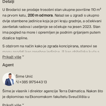
Detalji
U Brodarici se prodaje trosobni stan ukupne površine 110 m²
na prvom katu,
200 m od mora
. Nalazi se u zgradi s ukupno
dvije stambene jedinice koja je pri kraju gradnje, a očekivani
završetak radova i useljenje se očekuje na jesen 2023. Stan
ima pogled na more i opremljen je podnim grijanjem putem
dizalice topline.
S obzirom na način kako je zgrada koncipirana, stanovi se
mogu prodati kao zasebne jedinice, ili kao obiteljska kuća s
Prikaži više
dva stana. Stanovi su opremljeni da se mogu koristiti tijekom
cijele godine, a dodatan adut za kupnju ove nekretnine je
Agent
blizina mora koje je udaljeno manje od dvije minute hoda.
Ova nekretnina je odlična prilika bilo da je planirate koristiti za
Šime Unić
vlastite potrebe ili u svrhu turističkog iznajmljivanja.
+385 9175443 13
Svakom stanu pripada spremište u suterenu, dva parkirna
Šime je vlasnik i direktor agencije Terra Dalmatica. Nakon što
mjesta i dio dvorišta. Stan na prvom katu se sastoji od ulaza,
je diplomirao na Ekonomskom fakultetu Sveučilišta u
kuhinje, blagovaonice i dnevnog boravka u cjelini, hodnika, tri
Zagrebu, profesionalnu karijeru u djelatnosti prometa
spavaće sobe, dvije kupaonice, ostave i terase. Zajedničkim
Prikaži više