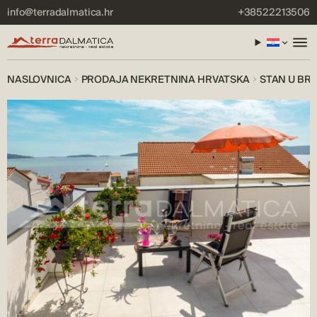
info@terradalmatica.hr
+38522213506
NASLOVNICA
PRODAJA NEKRETNINA HRVATSKA
STAN U BR