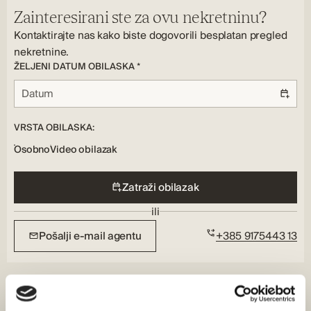
Spremište, Terasa, Parking
Kuhinjski uređaji:
Vrsta grijanja:
Zainteresirani ste za ovu nekretninu?
Ploča za kuhanje, hladnjak
Podno, Klima
Kontaktirajte nas kako biste dogovorili besplatan pregled
Sigurnosne značajke:
nekretnine.
Protuprovalni sustav
ŽELJENI DATUM OBILASKA *
VRSTA OBILASKA:
Osobno
Video obilazak
Zatraži obilazak
ili
Pošalji e-mail agentu
+385 9175443 13