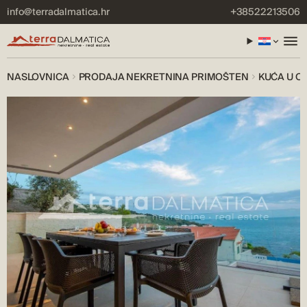
info@terradalmatica.hr
+38522213506
NASLOVNICA
PRODAJA NEKRETNINA PRIMOŠTEN
KUĆA U O