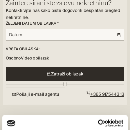
Luster, Fitness centar, Igraonica, Garaža, Bazen-vanjski
Vanjske značajke:
Dodatne unutarnje značajke:
Zainteresirani ste za ovu nekretninu?
Balkon, Privatno dvorište, Vanjska rasvjeta
Lusteri, Kuhinjski otok, Otvoreni tlocrt, Ostava
Kontaktirajte nas kako biste dogovorili besplatan pregled
Vrsta prozora:
nekretnine.
PVC, Aluminijski
ŽELJENI DATUM OBILASKA *
VRSTA OBILASKA:
Osobno
Video obilazak
Zatraži obilazak
ili
Pošalji e-mail agentu
+385 9175443 13