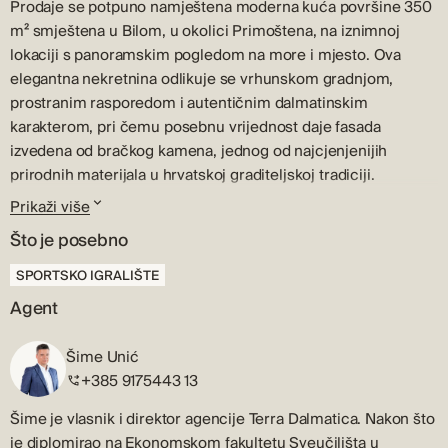
Prodaje se potpuno namještena moderna kuća površine 350
m² smještena u Bilom, u okolici Primoštena, na iznimnoj
lokaciji s panoramskim pogledom na more i mjesto. Ova
elegantna nekretnina odlikuje se vrhunskom gradnjom,
prostranim rasporedom i autentičnim dalmatinskim
karakterom, pri čemu posebnu vrijednost daje fasada
izvedena od bračkog kamena, jednog od najcjenjenijih
prirodnih materijala u hrvatskoj graditeljskoj tradiciji.
Prikaži više
Raspored
Što je posebno
Prizemlje je organizirano kao funkcionalna cjelina koja
obuhvaća spremište i tehnički prostor, prostoriju za bazensku
SPORTSKO IGRALIŠTE
tehniku, dodatni tehnički prostor te prostranu zonu
Agent
namijenjenu zabavi i fitnessu.
Prvi kat je osmišljen kao otvoreni i prozračni životni prostor
Šime Unić
koji povezuje dnevni boravak, blagovaonicu i kuhinju u
+385 9175443 13
jedinstvenu cjelinu. Na ovoj etaži nalazi se i ulazni
Šime je vlasnik i direktor agencije Terra Dalmatica. Nakon što
predprostor, jedna spavaća soba s vlastitom kupaonicom te
je diplomirao na Ekonomskom fakultetu Sveučilišta u
dodatni gostinjski WC. Iz dnevnog dijela izlazi se na prostranu