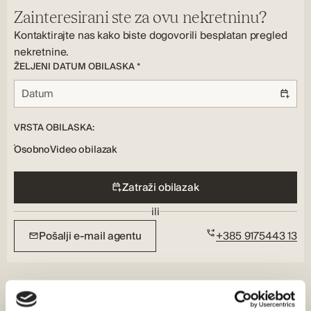
Terasa, Teretana, Punjenje za električna vozila, Fitness
Drveća:
Kuhinjski uređaji:
Vrsta grijanja:
Zainteresirani ste za ovu nekretninu?
centar, Igraonica, Parking, Blagovaonica
Da
Ploča za kuhanje, hladnjak, perilica posuđa
Podno, Klima
Kontaktirajte nas kako biste dogovorili besplatan pregled
Vrsta prozora:
Sigurnosne značajke:
nekretnine.
Aluminijski
Protuprovalni sustav, Protupožarni alarm
ŽELJENI DATUM OBILASKA *
Praonica rublja:
Da
VRSTA OBILASKA:
Osobno
Video obilazak
Zatraži obilazak
ili
Pošalji e-mail agentu
+385 9175443 13