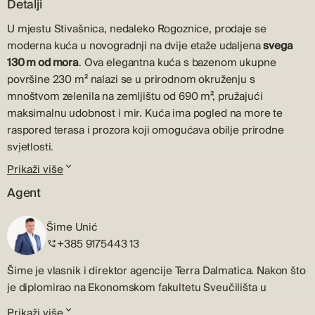
Detalji
U mjestu Stivašnica, nedaleko Rogoznice, prodaje se
moderna kuća u novogradnji na dvije etaže udaljena
svega
130 m od mora
. Ova elegantna kuća s bazenom ukupne
površine 230 m² nalazi se u prirodnom okruženju s
mnoštvom zelenila na zemljištu od 690 m², pružajući
maksimalnu udobnost i mir. Kuća ima pogled na more te
raspored terasa i prozora koji omogućava obilje prirodne
svjetlosti.
Prikaži više
Ulaz u kuću vodi u hodnik koji povezuje sve zajedničke
prostorije. Kuhinja i smočnica su open space konceptom
Agent
povezane s prostranom blagovaonicom i dnevnim boravkom.
Na ovoj etaži nalaze se i teretana i kupaonica. Iz dnevnog
Šime Unić
boravka i teretane moguće je izaći na prostranu, natkrivenu
+385 9175443 13
terasu.
Šime je vlasnik i direktor agencije Terra Dalmatica. Nakon što
Unutarnje stubište vodi na donji kat, gdje se nalazi spremište
je diplomirao na Ekonomskom fakultetu Sveučilišta u
od 7 m² te četiri spavaće sobe s četiri kupaone, od kojih dvije
Zagrebu, profesionalnu karijeru u djelatnosti prometa
sobe imaju vlastitu kupaonicu. Svaka soba ima izlaz na
Prikaži više