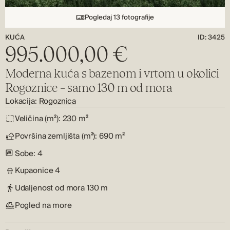
Pogledaj 13 fotografije
KUĆA
ID: 3425
995.000,00 €
Moderna kuća s bazenom i vrtom u okolici
Rogoznice – samo 130 m od mora
Lokacija:
Rogoznica
Veličina (m²):
230 m²
Površina zemljišta (m²):
690 m²
Sobe:
4
Kupaonice
4
Udaljenost od mora
130 m
Pogled na more