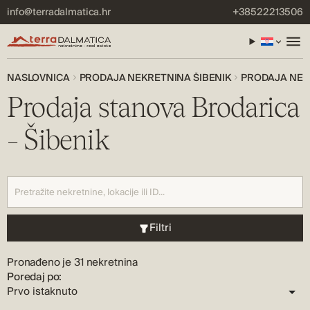
info@terradalmatica.hr
+38522213506
NASLOVNICA
PRODAJA NEKRETNINA ŠIBENIK
PRODAJA NEKR
Prodaja stanova Brodarica
– Šibenik
Filtri
Pronađeno je 31 nekretnina
Poredaj po: