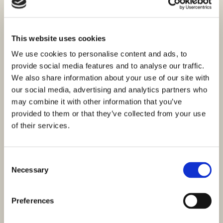
M²
Sobe : 2
Kupaonice : 1
Udaljenost od mora : 250 M
This website uses cookies
Prodaje se stan u izgradnji u Brodarici, Šibenik, smješten u
We use cookies to personalise content and ads, to
prizemlju nove zgrade, na samo 250 metara od mora.
provide social media features and to analyse our traffic.
Ukupna…
We also share information about your use of our site with
our social media, advertising and analytics partners who
may combine it with other information that you’ve
provided to them or that they’ve collected from your use
of their services.
Consent
Necessary
Selection
Preferences