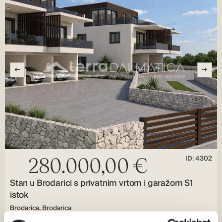
ID: 4302
280.000,00 €
Stan u Brodarici s privatnim vrtom i garažom S1
istok
Brodarica, Brodarica
Veličina (m²) : 67 M²
Površina zemljišta (m²) : 60