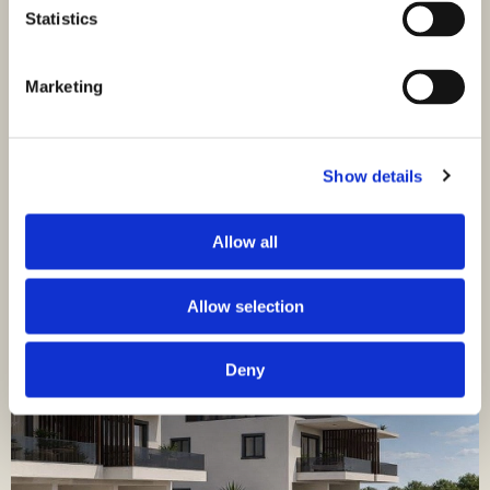
Statistics
ID: 4303
260.000,00 €
Marketing
Stan u Brodarici s terasom i garažom S2 istok
Brodarica, Brodarica
Show details
Veličina (m²) : 66 M²
Sobe : 2
Kupaonice : 1
Udaljenost od mora : 250 M
Allow all
Prodaje se sunčan i moderan stan u izgradnji u Brodarici,
Šibenik, smješten na prvom katu zgrade, na svega 250
metara…
Allow selection
Deny