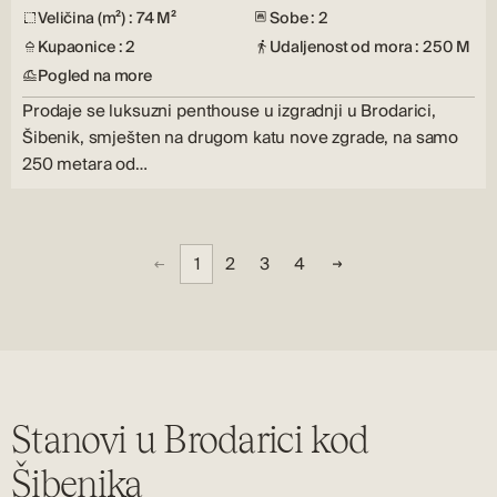
Veličina (m²) : 74 M²
Sobe : 2
Kupaonice : 2
Udaljenost od mora : 250 M
Pogled na more
Prodaje se luksuzni penthouse u izgradnji u Brodarici,
Šibenik, smješten na drugom katu nove zgrade, na samo
250 metara od…
1
2
3
4
Stanovi u Brodarici kod
Šibenika