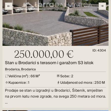
ID: 4304
250.000,00 €
Stan u Brodarici s terasom i garažom S3 istok
Brodarica, Brodarica
Veličina (m²) : 66 M²
Sobe : 2
Kupaonice : 1
Udaljenost od mora : 250 M
Prodaje se stan u izgradnji u Brodarici, Šibenik, smješten
na prvom katu nove zgrade, na svega 250 metara od mora.
…