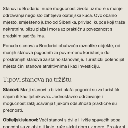
Stanovi u Brodarici nude mogućnost života uz more s manje
održavanja nego što zahtijeva obiteljska kuća. Ovo obalno
mjesto, smješteno južno od Šibenika, privlači kupce koji traže
nekretninu blizu plaža i mora uz praktičnu povezanost s
gradskim sadržajima.
Ponuda stanova u Brodarici obuhvaća raznolike objekte, od
manjih stanova pogodnih za povremeno korištenje do
prostranijih stanova za stalno stanovanje. Turistički potencijal
mjesta čini stanove atraktivnima i kao investiciju.
Tipovi stanova na tržištu
Stanovi:
Manji stanovi u blizini plaža pogodni su za turistički
najam ili kao ljetnikovac. Jednostavno održavanje i
mogućnost zaključavanja tijekom odsutnosti praktične su
prednosti.
Obiteljski stanovi:
Veći stanovi s dvije ili više spavaćih soba
pogodni su za obitelji koje traže stalni dom uz more. Prostorni