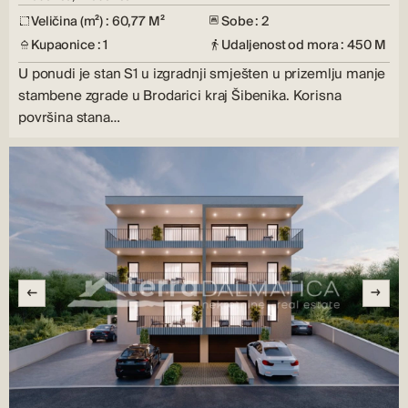
Veličina (m²) : 60,77 M²
Sobe : 2
Kupaonice : 1
Udaljenost od mora : 450 M
U ponudi je stan S1 u izgradnji smješten u prizemlju manje
stambene zgrade u Brodarici kraj Šibenika. Korisna
površina stana…