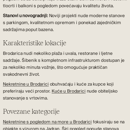
tlocrti i balkoni s pogledom povećavaju kvalitetu života.
Stanovi u novogradnji:
Noviji projekti nude moderne stanove
s parkingom, kvalitetnom opremom i ponekad zajedničkim
sadržajima poput bazena.
Karakteristike lokacije
Brodarica nudi nekoliko plaža i uvala, restorane i ljetne
sadržaje. Šibenik s kompletnom infrastrukturom dostupan je
za nekoliko minuta vožnje, što omogućuje praktičan
svakodnevni život.
Nekretnine u Brodarici
obuhvaćaju i kuće za kupce koji
preferiraju veći prostor.
Kuće u Brodarici
nude obiteljsko
stanovanje s vrtovima.
Povezane kategorije
Nekretnine s pogledom na more u Brodarici
fokusiraju se na
objekte s vizurom na Jadran. Širi pregled ponude stanova