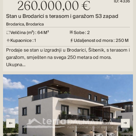
ID: 4336
260.000,00 €
Stan u Brodarici s terasom i garažom S3 zapad
Brodarica, Brodarica
Veličina (m²) : 64 M²
Sobe : 2
Kupaonice : 1
Udaljenost od mora : 250 M
Prodaje se stan u izgradnji u Brodarici, Šibenik, s terasom i
garažom, smješten na svega 250 metara od mora.
Ukupna…